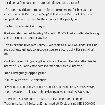
Har du en 3-årig häst som är anmäld till Breeders Course?
Då är det hög tid att anmäla. De första försöken, ett för hingstar och
valacker och ett för ston, avgörs på Solvalla den 30:e april. Säkra en
finalplats där och du har starthäst under Elitloppshelgen.
Här har du alla förutsättningar:
Startanmälan:
senast torsdag 24 april kl. 09:00. Hästar i utländsk träning
senast onsdag 23 april kl kl.09:00.
Uttagningslopp Breeders Course 3 years old Colts and Geldings First Final
2025 och uttagningslopp Breeders Course 3 years old Fillies First Final
2025
Mörk anmälan. 3-åriga hingstar och valacker som kvarstår efter tredje
insatsen eller 3-åriga ston som kvarstår efter tredje insatsen.
I båda uttagningsloppen gäller:
2140 m. Autostart. 12 startande.
Pris: 100.000-50.000-29.000-17.500-11.500-9.000 kr (6 prisplacerade).
Lägst 1.500 kr till alla tävlande. Prispengar max total: 226.000 kr.
De två främsta hästarna i försöken är kvalificerade till finalen
(Treåringseliten på Solvalla 25 maj med ett förstapris på SEK 1 000 000