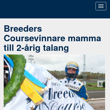
Toggl
naviga
Breeders
Coursevinnare mamma
till 2-årig talang