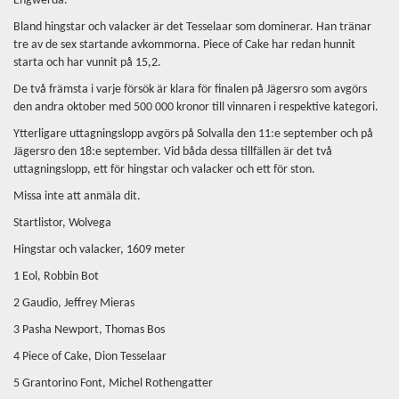
Engwerda.
Bland hingstar och valacker är det Tesselaar som dominerar. Han tränar
tre av de sex startande avkommorna. Piece of Cake har redan hunnit
starta och har vunnit på 15,2.
De två främsta i varje försök är klara för finalen på Jägersro som avgörs
den andra oktober med 500 000 kronor till vinnaren i respektive kategori.
Ytterligare uttagningslopp avgörs på Solvalla den 11:e september och på
Jägersro den 18:e september. Vid båda dessa tillfällen är det två
uttagningslopp, ett för hingstar och valacker och ett för ston.
Missa inte att anmäla dit.
Startlistor, Wolvega
Hingstar och valacker, 1609 meter
1 Eol, Robbin Bot
2 Gaudio, Jeffrey Mieras
3 Pasha Newport, Thomas Bos
4 Piece of Cake, Dion Tesselaar
5 Grantorino Font, Michel Rothengatter