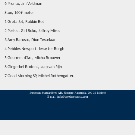
6 Pronto, Jim Veldman
Ston, 1609 meter
1 Greta Jet, Robbin Bot
2 Perfect Girl Boko, Jeffrey Mires
3 Amy Barosso, Dion Tesselaar
4 Pebbles Newport, Jesse ter Borgh
5 Gourmet d’Arc, Micha Brouwer
6 Gingerbel Brofont, Jaap van Rijn
7 Good Morning SP, Michel Rothengatter.
European Standardbred AB, Jägersro Racetrack, 200 39 Malmö
E-mail: info@breederscourse.com