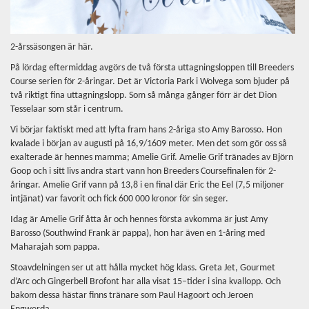
2-årssäsongen är här.
På lördag eftermiddag avgörs de två första uttagningsloppen till Breeders
Course serien för 2-åringar. Det är Victoria Park i Wolvega som bjuder på
två riktigt fina uttagningslopp. Som så många gånger förr är det Dion
Tesselaar som står i centrum.
Vi börjar faktiskt med att lyfta fram hans 2-åriga sto Amy Barosso. Hon
kvalade i början av augusti på 16,9/1609 meter. Men det som gör oss så
exalterade är hennes mamma; Amelie Grif. Amelie Grif tränades av Björn
Goop och i sitt livs andra start vann hon Breeders Coursefinalen för 2-
åringar. Amelie Grif vann på 13,8 i en final där Eric the Eel (7,5 miljoner
intjänat) var favorit och fick 600 000 kronor för sin seger.
Idag är Amelie Grif åtta år och hennes första avkomma är just Amy
Barosso (Southwind Frank är pappa), hon har även en 1-åring med
Maharajah som pappa.
Stoavdelningen ser ut att hålla mycket hög klass. Greta Jet, Gourmet
d’Arc och Gingerbell Brofont har alla visat 15–tider i sina kvallopp. Och
bakom dessa hästar finns tränare som Paul Hagoort och Jeroen